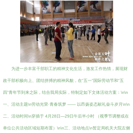
为进一步丰富干部职工的精神文化生活，激发工作热情，展现财
政干部积极向上、团结拼搏的精神风貌，在“五一”国际劳动节和“五
四”青年节到来之际，结合我局实际，特制定如下文体活动方案：\n\n
一、活动主题\n劳动光荣·青春筑梦 —— 以昂扬姿态献礼奋斗岁月\n\n
二、活动时间\n穿插于 4月28日—29日午后半小时 （视季节调整或在
单位公共活动区域短期布置）\n\n三、活动地点\n暂定局机关大院左侧