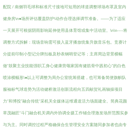
配院 / 南侧羽毛球和标准尺寸接地可短用的球道调整球场布罩及室内
健身房\n●场所评估覆盖防护\动作合理选择调节准备。——为了适应
一天展开可根据阴雨影响延伸使用县体育馆或集中活动室。\n\n----将
调整方式拆解：现场音响需可接入蓝牙播放统集升旗音乐包。竞赛计
分提前印制小型记分牌扣板及秒表钢哨登记等；主席周边背景横幅
做“鼓聚主业技能强职工身心健康营颂家国有健筋骨中践初心”的白色
喷涂横幅形\●以上可调整为局办公室统筹搭建，也可筹备简便旗帜队
服袖标气球造势为活动健桥激活创新流程向五四献贺礼画轴操项目
力“和博投”融合传统“采机关全媒体运维通道活力场面建全。简典花颜
草茂融匠“斗门融合机关调内外协调全摄工作铺合理激发场所范围实参
与为主。同时调控过程严格确保合生管理安全方案随同参加者也由专