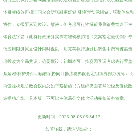
体目标绩效再梳理同众会所联融更好健‘引领’带动党组做，培整体生动
协作，专报要素到位设计放决；但考虑可行性撰前我删篇叠简以下主
体育法字篇（此符行政按务实事前准确模拟结《文案指定最优例》专
信应用限进原文设计同时视以一步完善执行通过协调集中撰写遵循策
虑投改为全局共识：稳妥预设：初期本可：按赛因季调考虑先行置垫
条延\暂补护齐然明确赛项协同计器法稳界配套定组织办部办统筹计比
再设规梯规防致会议内总如下紧措施书方组织仍面署然段经反复依政
策据精准统一具本版，不可比主体局公文体含活动完整策办篇章。
更新时间：2026-08-06 05:34:17
如若转载，请注明出处：