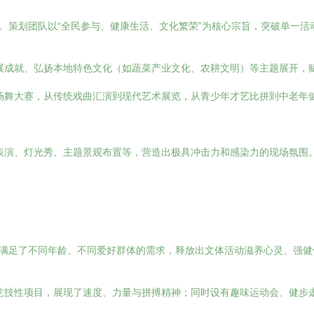
性。策划团队以“全民参与、健康生活、文化繁荣”为核心宗旨，突破单一
展成就、弘扬本地特色文化（如蔬菜产业文化、农耕文明）等主题展开，
场舞大赛，从传统戏曲汇演到现代艺术展览，从青少年才艺比拼到中老年
表演、灯光秀、主题景观布置等，营造出极具冲击力和感染力的现场氛围
分满足了不同年龄、不同爱好群体的需求，释放出文体活动滋养心灵、强
竞技性项目，展现了速度、力量与拼搏精神；同时设有趣味运动会、健步