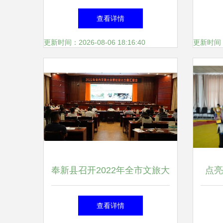
颜值招人气 内修气质增魅力
游八
查看详情
——九寨沟县扎实做好2021全
更新时间：2026-08-06 18:16:40
更新时间：20
省文旅大会筹备工作侧记
奉新县召开2022年全市文旅大
点亮
会策划设计方案汇报会，擘画
查看详情